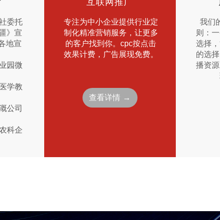
片
互联网推广
华社委托
我们
专注为中小企业提供行业定
新疆》宣
则：一
制化精准营销服务，让更多
各地宣
选择，
的客户找到你。cpc按点击
的选择
效果计费，广告展现免费。
工业园微
播资源
》
法医学教
查看详情 →
灌溉公司
达农科企