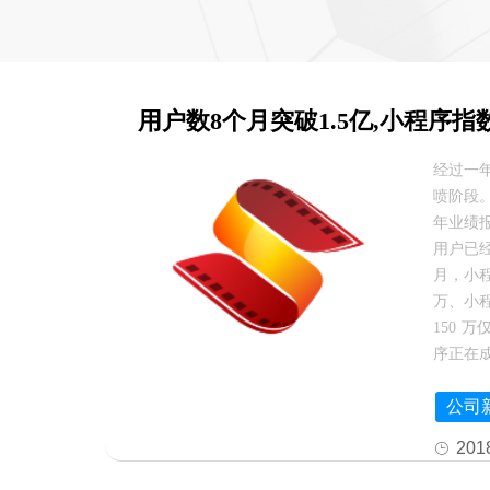
用户数8个月突破1.5亿,小程序
经过一
喷阶段。8
年业绩
用户已经
月，小程
万、小程
150 
序正在
公司
201