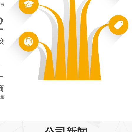
游局
2
校
1
商
联通