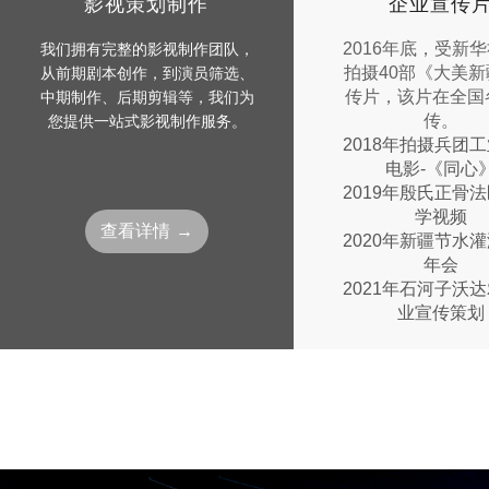
影视策划制作
企业宣传
2016年底，受新
我们拥有完整的影视制作团队，
拍摄40部《大美
从前期剧本创作，到演员筛选、
传片，该片在全国
中期制作、后期剪辑等，我们为
传。
您提供一站式影视制作服务。
2018年拍摄兵团
电影-《同心
2019年殷氏正骨
学视频
查看详情 →
2020年新疆节水
年会
2021年石河子沃
业宣传策划